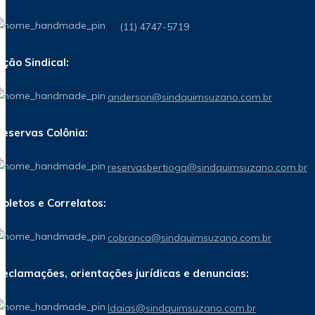
(11) 4747-5719
Ação Sindical:
anderson@sindquimsuzano.com.br
Reservas Colônia:
reservasbertioga@sindquimsuzano.com.br
Boletos e Correlatos:
cobranca@sindquimsuzano.com.br
Reclamações, orientações jurídicas e denuncias:
Idaias@sindquimsuzano.com.br