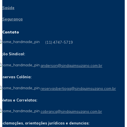
Saúde
Segurança
Contato
(11) 4747-5719
ção Sindical:
anderson@sindquimsuzano.com.br
eservas Colônia:
reservasbertioga@sindquimsuzano.com.br
oletos e Correlatos:
cobranca@sindquimsuzano.com.br
eclamações, orientações jurídicas e denuncias: