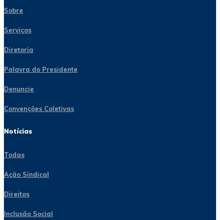
Sobre
Serviços
Diretoria
Palavra do Presidente
Denuncie
Convenções Coletivas
Notícias
Todas
Ação Sindical
Direitos
Inclusão Social