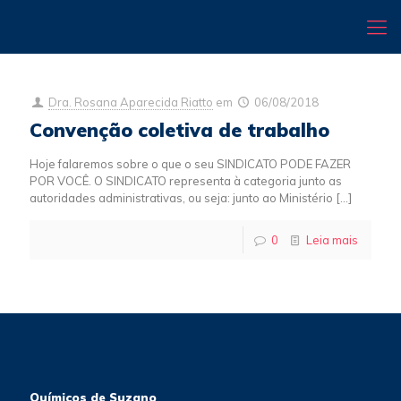
Dra. Rosana Aparecida Riatto
em
06/08/2018
Convenção coletiva de trabalho
Hoje falaremos sobre o que o seu SINDICATO PODE FAZER
POR VOCÊ. O SINDICATO representa à categoria junto as
autoridades administrativas, ou seja: junto ao Ministério
[…]
0
Leia mais
Químicos de Suzano