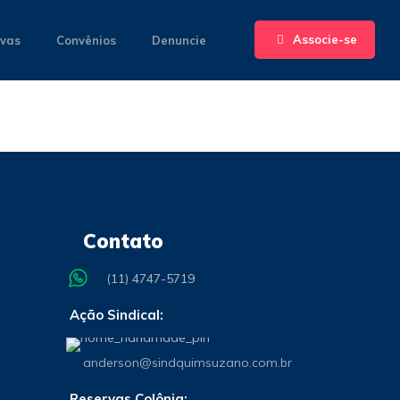
Associe-se
ivas
Convênios
Denuncie
Contato
(11) 4747-5719
Ação Sindical:
anderson@sindquimsuzano.com.br
Reservas Colônia: