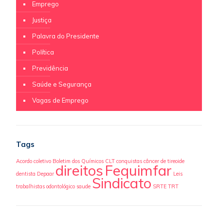
Emprego
Justiça
Palavra do Presidente
Política
Previdência
Saúde e Segurança
Vagas de Emprego
Tags
Acordo coletivo
Boletim dos Químicos
CLT
conquistas
câncer de tireoide
direitos
Fequimfar
dentista
Depaar
Leis
Sindicato
trabalhistas
odontológico
saude
SRTE
TRT