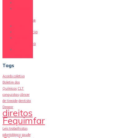
Justiça
Palavra
do
Presidente
Política
Previdência
Saúde e
Segurança
Vagas de
Emprego
Tags
Acordo coletivo
Boletim dos
Químicos
CLT
conquistas
câncer
de tireoide
dentista
Depaar
direitos
Fequimfar
Leis trabalhistas
odontológico
saude