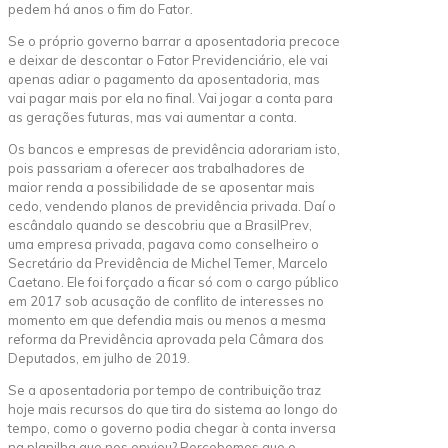
pedem há anos o fim do Fator.
Se o próprio governo barrar a aposentadoria precoce
e deixar de descontar o Fator Previdenciário, ele vai
apenas adiar o pagamento da aposentadoria, mas
vai pagar mais por ela no final. Vai jogar a conta para
as gerações futuras, mas vai aumentar a conta.
Os bancos e empresas de previdência adorariam isto,
pois passariam a oferecer aos trabalhadores de
maior renda a possibilidade de se aposentar mais
cedo, vendendo planos de previdência privada. Daí o
escândalo quando se descobriu que a BrasilPrev,
uma empresa privada, pagava como conselheiro o
Secretário da Previdência de Michel Temer, Marcelo
Caetano. Ele foi forçado a ficar só com o cargo público
em 2017 sob acusação de conflito de interesses no
momento em que defendia mais ou menos a mesma
reforma da Previdência aprovada pela Câmara dos
Deputados, em julho de 2019.
Se a aposentadoria por tempo de contribuição traz
hoje mais recursos do que tira do sistema ao longo do
tempo, como o governo podia chegar à conta inversa
na planilha que nos enviou? Percebemos que o