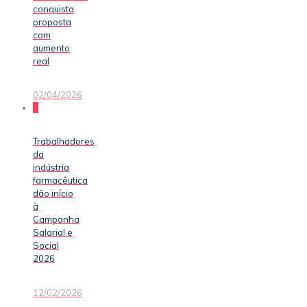
conquista
proposta
com
aumento
real
02/04/2026
0
Trabalhadores
da
indústria
farmacêutica
dão início
à
Campanha
Salarial e
Social
2026
12/02/2026