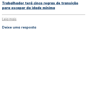
Trabalhador terá cinco regras de transição
para escapar da idade mínima
Leia mais
Deixe uma resposta