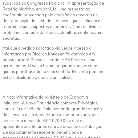
suas idas ao Congresso Nacional. A apresentação de
Rogério Marinho, em abril, foi uma resposta ao
escândalo provocado pela decisão do governo de
decretar sigilo dos estudos técnicos que justificam a
reforma e suas supostas economias. Não resolvia o
problema, contudo, porque as planilhas continuavam
secretas.
Até que o pedido solicitado via Lei de Acesso à
Informação por Ricardo Knudsen foi atendido em
agosto. André Passos, Henrique Sá Earp e eu mal
acreditamos. O susto foi maior quando se percebeu
que as planilhas não faziam sentido. Elas não podiam
estar calculando o que diziam calcular.
A Nota Informativa do Ministério da Economia
intitulada “A Nova Previdência combate Privilégios”
construía a ficção do título alegando grande redução
do subsídio a um aposentado do setor privado, que
teve renda média de R$ 11.700,00 e que se
aposentou aos 60 anos com 35 anos de contribuição.
Ele supostamente receberia benefícios de
aposentadoria no valor de R$ 400 mil a mais do que