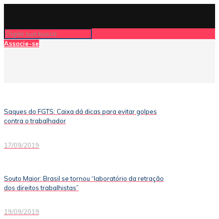
Associe-se
Saques do FGTS: Caixa dá dicas para evitar golpes
contra o trabalhador
17/09/2019
Souto Maior: Brasil se tornou “laboratório da retração
dos direitos trabalhistas”
19/09/2019