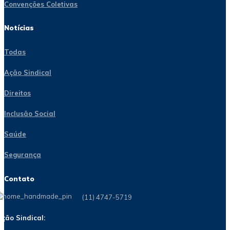
Convenções Coletivas
Notícias
Todas
Ação Sindical
Direitos
Inclusão Social
Saúde
Segurança
Contato
(11) 4747-5719
ção Sindical: