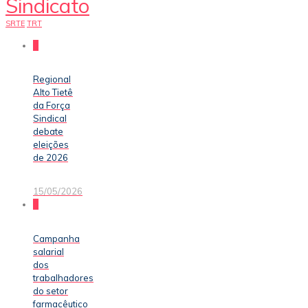
Sindicato
SRTE
TRT
0
Regional
Alto Tietê
da Força
Sindical
debate
eleições
de 2026
15/05/2026
0
Campanha
salarial
dos
trabalhadores
do setor
farmacêutico