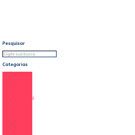
Pesquisar
Categorias
Ação
Sindical
Agenda
de
Atividades
Boletim
dos
Químicos
Direitos
Economia
Emprego