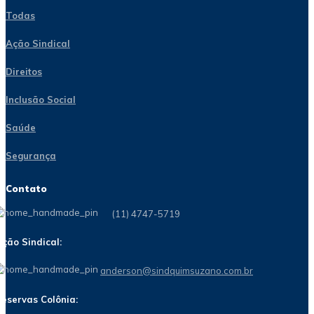
Todas
Ação Sindical
Direitos
Inclusão Social
Saúde
Segurança
Contato
(11) 4747-5719
ção Sindical:
anderson@sindquimsuzano.com.br
eservas Colônia: