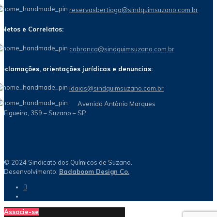
reservasbertioga@sindquimsuzano.com.br
oletos e Correlatos:
cobranca@sindquimsuzano.com.br
eclamações, orientações jurídicas e denuncias:
Idaias@sindquimsuzano.com.br
Avenida Antônio Marques
Figueira, 359 – Suzano – SP
© 2024 Sindicato dos Químicos de Suzano.
Desenvolvimento:
Badaboom Design Co.
Associe-se