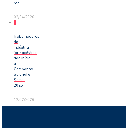
real
02/04/2026
0
Trabalhadores
da
indústria
farmacêutica
dão início
à
Campanha
Salarial e
Social
2026
12/02/2026