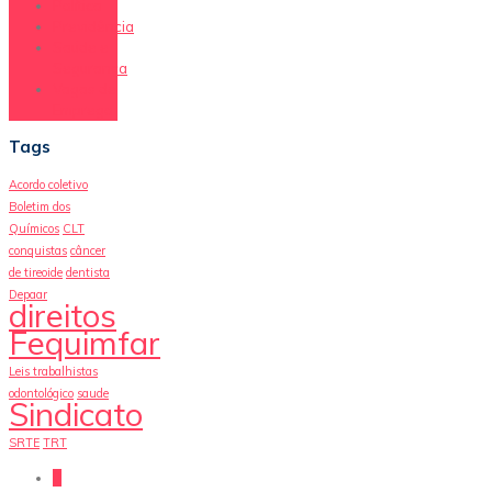
Política
Previdência
Saúde e
Segurança
Vagas de
Emprego
Tags
Acordo coletivo
Boletim dos
Químicos
CLT
conquistas
câncer
de tireoide
dentista
Depaar
direitos
Fequimfar
Leis trabalhistas
odontológico
saude
Sindicato
SRTE
TRT
0