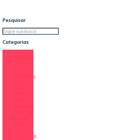
Pesquisar
Categorias
Ação
Sindical
Agenda
de
Atividades
Boletim
dos
Químicos
Direitos
Economia
Emprego
Justiça
Palavra
do
Presidente