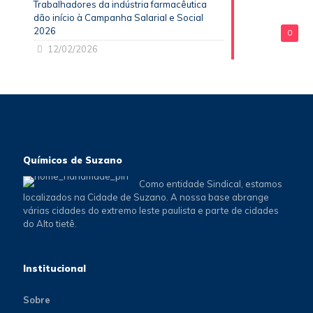
Trabalhadores da indústria farmacêutica
dão início à Campanha Salarial e Social
2026
0
12/02/2026
Químicos de Suzano
Como entidade Sindical, estamos
localizados na Cidade de Suzano. A nossa base abrange
várias cidades do extremo leste paulista e parte de cidades
do Alto tietê.
Institucional
Sobre