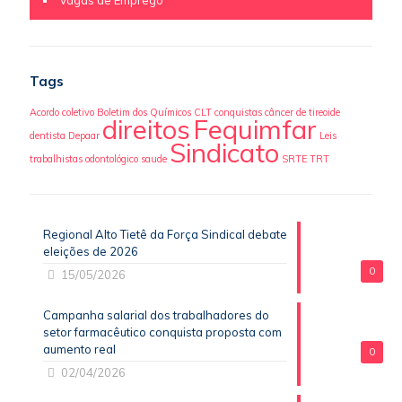
Vagas de Emprego
Tags
Acordo coletivo
Boletim dos Químicos
CLT
conquistas
câncer de tireoide
direitos
Fequimfar
dentista
Depaar
Leis
Sindicato
trabalhistas
odontológico
saude
SRTE
TRT
Regional Alto Tietê da Força Sindical debate
eleições de 2026
0
15/05/2026
Campanha salarial dos trabalhadores do
setor farmacêutico conquista proposta com
aumento real
0
02/04/2026