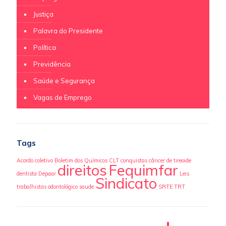
Justiça
Palavra do Presidente
Política
Previdência
Saúde e Segurança
Vagas de Emprego
Tags
Acordo coletivo
Boletim dos Químicos
CLT
conquistas
câncer de tireoide
direitos
Fequimfar
dentista
Depaar
Leis
Sindicato
trabalhistas
odontológico
saude
SRTE
TRT