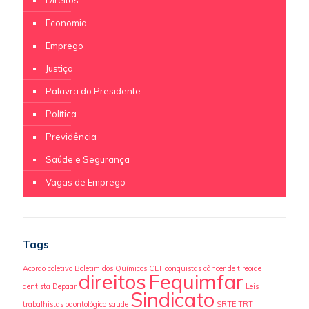
Direitos
Economia
Emprego
Justiça
Palavra do Presidente
Política
Previdência
Saúde e Segurança
Vagas de Emprego
Tags
Acordo coletivo
Boletim dos Químicos
CLT
conquistas
câncer de tireoide
direitos
Fequimfar
dentista
Depaar
Leis
Sindicato
trabalhistas
odontológico
saude
SRTE
TRT