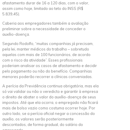
afastamento durar de 16 a 120 dias, com o valor,
assim como hoje, limitado ao teto do INSS (R$
5.839,45).
Caberia aos empregadores também a avaliação
preliminar sobre a necessidade de conceder o
auxílio-doença.
Segundo Rodolfo, “muitas companhias já precisam,
pela lei, manter médicos do trabalho – sobretudo
aquelas com mais de 100 funcionários, de acordo
com o risco da atividade”. Esses profissionais
poderiam analisar os casos de afastamento e decidir
pelo pagamento ou não do benefício. Companhias
menores poderão recorrer a clínicas conveniadas.
A perícia da Previdência continua obrigatória, mas ela
só vai validar ou não o veredicto e garantir à empresa
o direito de abater o valor do auxílio-doença de seus
impostos. Até que ela ocorra, o empregado não ficará
mais de bolso vazio como costuma ocorrer hoje. Por
outro lado, se a perícia oficial negar a concessão do
auxílio, os valores serão posteriormente
descontados, de forma gradual, do salário do
empregado.