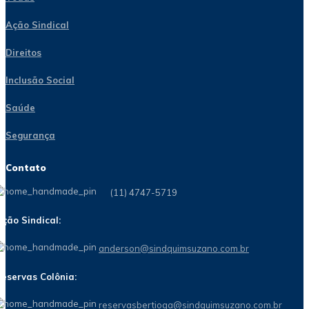
Ação Sindical
Direitos
Inclusão Social
Saúde
Segurança
Contato
(11) 4747-5719
ção Sindical:
anderson@sindquimsuzano.com.br
eservas Colônia:
reservasbertioga@sindquimsuzano.com.br