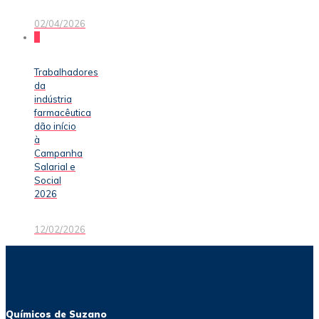
02/04/2026
0
Trabalhadores
da
indústria
farmacêutica
dão início
à
Campanha
Salarial e
Social
2026
12/02/2026
Químicos de Suzano