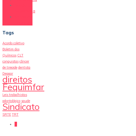
Saúde e
Segurança
Vagas de
Emprego
Tags
Acordo coletivo
Boletim dos
Químicos
CLT
conquistas
câncer
de tireoide
dentista
Depaar
direitos
Fequimfar
Leis trabalhistas
odontológico
saude
Sindicato
SRTE
TRT
0