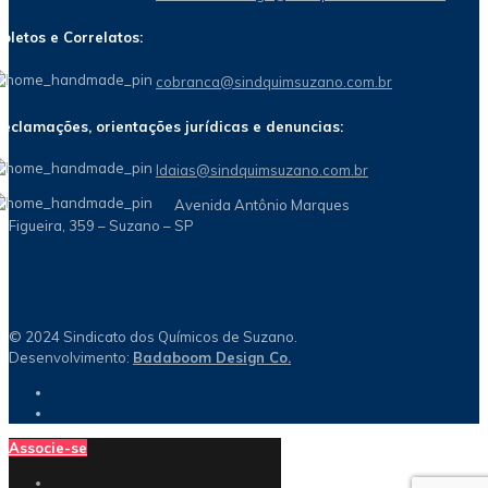
oletos e Correlatos:
cobranca@sindquimsuzano.com.br
eclamações, orientações jurídicas e denuncias:
Idaias@sindquimsuzano.com.br
Avenida Antônio Marques
Figueira, 359 – Suzano – SP
© 2024 Sindicato dos Químicos de Suzano.
Desenvolvimento:
Badaboom Design Co.
Associe-se