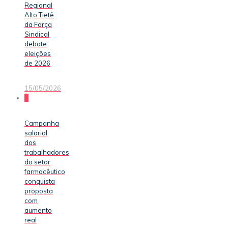
Regional
Alto Tietê
da Força
Sindical
debate
eleições
de 2026
15/05/2026
0
Campanha
salarial
dos
trabalhadores
do setor
farmacêutico
conquista
proposta
com
aumento
real