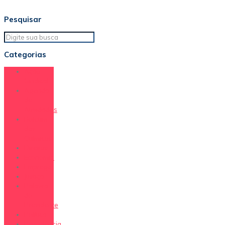
Pesquisar
Categorias
Ação
Sindical
Agenda
de
Atividades
Boletim
dos
Químicos
Direitos
Economia
Emprego
Justiça
Palavra
do
Presidente
Política
Previdência