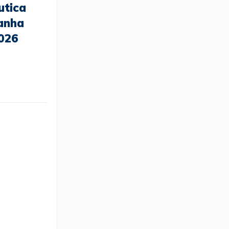
utica
anha
2026