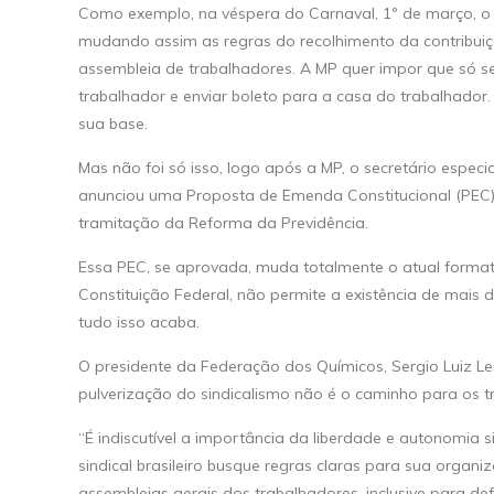
Como exemplo, na véspera do Carnaval, 1º de março, o pr
mudando assim as regras do recolhimento da contribuiç
assembleia de trabalhadores. A MP quer impor que só se
trabalhador e enviar boleto para a casa do trabalhado
sua base.
Mas não foi só isso, logo após a MP, o secretário especi
anunciou uma Proposta de Emenda Constitucional (PEC) 
tramitação da Reforma da Previdência.
Essa PEC, se aprovada, muda totalmente o atual formato d
Constituição Federal, não permite a existência de mais
tudo isso acaba.
O presidente da Federação dos Químicos, Sergio Luiz Le
pulverização do sindicalismo não é o caminho para os t
“É indiscutível a importância da liberdade e autonomia
sindical brasileiro busque regras claras para sua organi
assembleias gerais dos trabalhadores, inclusive para def