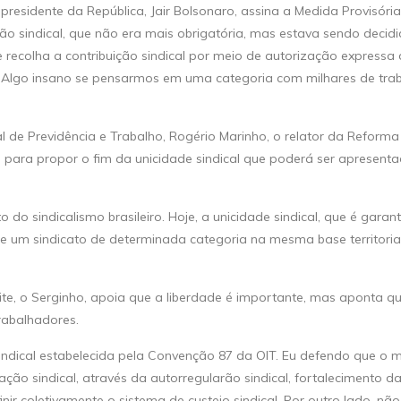
esidente da República, Jair Bolsonaro, assina a Medida Provisória
ão sindical, que não era mais obrigatória, mas estava sendo decid
 recolha a contribuição sindical por meio de autorização expressa
r. Algo insano se pensarmos em uma categoria com milhares de tra
al de Previdência e Trabalho, Rogério Marinho, o relator da Reforma 
para propor o fim da unicidade sindical que poderá ser apresent
o sindicalismo brasileiro. Hoje, a unicidade sindical, que é garan
 de um sindicato de determinada categoria na mesma base territori
ite, o Serginho, apoia que a liberdade é importante, mas aponta q
rabalhadores.
 sindical estabelecida pela Convenção 87 da OIT. Eu defendo que o
zação sindical, através da autorregularão sindical, fortalecimento d
inir coletivamente o sistema de custeio sindical. Por outro lado, 