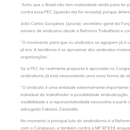
“Acho que o Brasil não tem maturidade ainda para ter plu
contra essa PEC [quando ela for enviada] porque defend
João Carlos Gonçalves (Juruna), secretário-geral da For
número de sindicatos desde a Reforma Trabalhista e com
“O movimento para que os sindicatos se agrupem já é um
já era. A tendência é se aproximar dos sindicatos maior
organizações”.
Se a PEC for realmente proposta e aprovada no Congre
sindicalismo já está necessitando uma nova forma de a
“O sindicato é uma entidade extremamente importante e
individual do trabalhador a possibilidade sindicalizaçã
credibilidade e a representatividade necessária a parti
advogado Fabiano Zavanella.
No momento a principal luta do sindicalismo é a Refor
com o Congresso, e também contra a MP 873/19, enquant