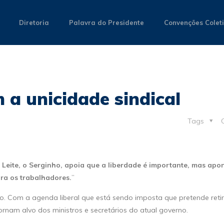
Diretoria
Palavra do Presidente
Convenções Colet
a unicidade sindical
Tags
 Leite, o Serginho, apoia que a liberdade é importante, mas ap
ara os trabalhadores.
”
o. Com a agenda liberal que está sendo imposta que pretende reti
tornam alvo dos ministros e secretários do atual governo.