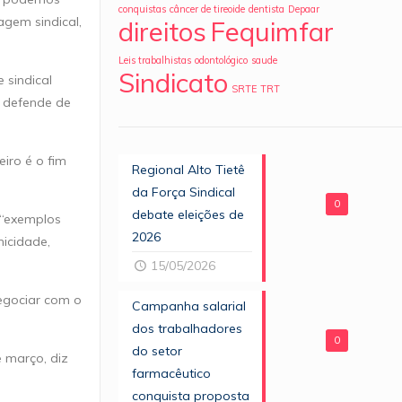
conquistas
câncer de tireoide
dentista
Depaar
agem sindical,
direitos
Fequimfar
Leis trabalhistas
odontológico
saude
Sindicato
 sindical
SRTE
TRT
e defende de
iro é o fim
Regional Alto Tietê
da Força Sindical
0
debate eleições de
: “exemplos
2026
nicidade,
15/05/2026
negociar com o
Campanha salarial
dos trabalhadores
0
do setor
e março, diz
farmacêutico
conquista proposta