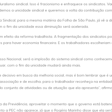
ralismo sindical. Isso é fracionismo e enfraquece os sindicatos. V
emos a unicidade sindical e queremos a volta da contribuição comp
ça Sindical, para a mesma matéria da Folha de São Paulo, já vê a d
 o fim da unicidade essa diminuição será acelerada.
 efeito da reforma trabalhista. A fragmentação dos sindicatos po
es para haver economia financeira. E os trabalhadores escolheriam
sso Nacional, será a implosão do sistema sindical como conhecem
tuar, com o fim da unicidade mudará ainda mais.
 decisivo em busca da melhoria social, mas é bom lembrar que é u
o, associação e de escolha, para o trabalhador reconheça na entida
r do conjunto de atividades ou de atuação que ela apresenta”, afirm
ma da Previdência, aproveitar o momento que o governo está bate
o a PEC não aparece, já que o Rogério Marinho disse que ela ser