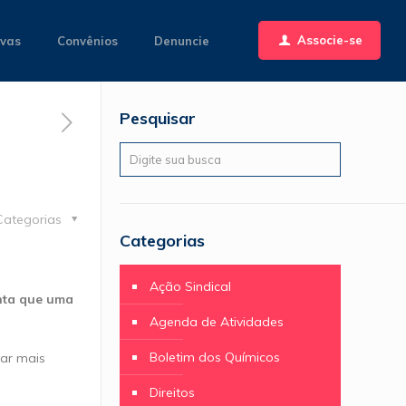
Associe-se
ivas
Convênios
Denuncie
Pesquisar
Categorias
Categorias
Ação Sindical
onta que uma
Agenda de Atividades
Boletim dos Químicos
rar mais
Direitos