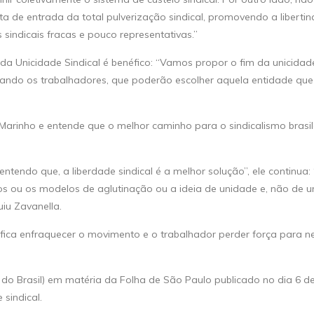
ta de entrada da total pulverização sindical, promovendo a libertin
 sindicais fracas e pouco representativas.”
 da Unicidade Sindical é benéfico: “Vamos propor o fim da unicidade
ficiando os trabalhadores, que poderão escolher aquela entidade qu
rinho e entende que o melhor caminho para o sindicalismo brasile
ntendo que, a liberdade sindical é a melhor solução”, ele continua
os ou os modelos de aglutinação ou a ideia de unidade e, não de u
iu Zavanella.
ignifica enfraquecer o movimento e o trabalhador perder força para 
 do Brasil) em matéria da Folha de São Paulo publicado no dia 6 d
sindical.