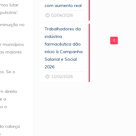
amos lutar
com aumento real
ulsória”.
02/04/2026
iminuição no
Trabalhadores da
indústria
0
farmacêutica dão
r municípios
início à Campanha
 as maiores
Salarial e Social
2026
os. Se o
12/02/2026
m direito
de a
ou o
ndo cabeça
á