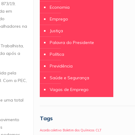
 873/19,
Economia
ida em
 do
Emprego
balhadores na
Justiça
Palavra do Presidente
Trabalhista,
ada após a
Política
Previdência
tida pela
Saúde e Segurança
al. Com a PEC,
Vagas de Emprego
ue uma total
Tags
 movimento
as
Acordo coletivo
Boletim dos Químicos
CLT
não podemos