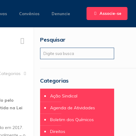
Associe-se
ivas
Convênios
Denuncie
Pesquisar
Categorias
Categorias
Ação Sindical
do pelo
tida na Lei
Agenda de Atividades
Boletim dos Químicos
da em 2017.
Direitos
enalmente – o