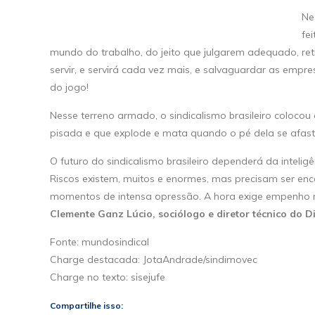
Ne
fe
mundo do trabalho, do jeito que julgarem adequado, reti
servir, e servirá cada vez mais, e salvaguardar as empre
do jogo!
Nesse terreno armado, o sindicalismo brasileiro coloc
pisada e que explode e mata quando o pé dela se afast
O futuro do sindicalismo brasileiro dependerá da intelig
Riscos existem, muitos e enormes, mas precisam ser enc
momentos de intensa opressão. A hora exige empenho m
Clemente Ganz Lúcio, sociólogo e diretor técnico do D
Fonte: mundosindical
Charge destacada: JotaAndrade/sindimovec
Charge no texto: sisejufe
Compartilhe isso: