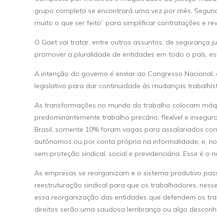
grupo completo se encontrará uma vez por mês. Segundo 
muito o que ser feito” para simplificar contratações e re
O Gaet vai tratar, entre outros assuntos, de segurança ju
promover a pluralidade de entidades em todo o país, e
A intenção do governo é enviar ao Congresso Nacional, e
legislativo para dar continuidade às mudanças trabalhist
As transformações no mundo do trabalho colocam máq
predominantemente trabalho precário, flexível e insegu
Brasil, somente 10% foram vagas para assalariados co
autônomos ou por conta própria na informalidade; e, no
sem proteção sindical, social e previdenciária. Esse é o
As empresas se reorganizam e o sistema produtivo pass
reestruturação sindical para que os trabalhadores, ness
essa reorganização das entidades que defendem os trab
direitos serão uma saudosa lembrança ou algo desconh