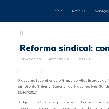
Início
Notícias
Serviços
Reforma sindical: co
Publicado por
Amanda
em
12/09/2019
O governo federal criou o Grupo de Altos Estudos do 
ministro do Tribunal Superior do Trabalho, Ives Gand
13.467/2017.
O objetivo do Gaet é propor novas mudanças na legisla
Composto por ministros e magistrados da Justiça Trabal