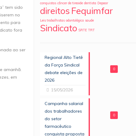
conquistas
câncer de tireoide
dentista
Depaar
a” tem sido
direitos
Fequimfar
uiserem no
Leis trabalhistas
odontológico
saude
mento para
Sindicato
ndicato fora
SRTE
TRT
onada ao ser
Regional Alto Tietê
da Força Sindical
e e amanhã.
0
debate eleições de
vezes, em
2026
15/05/2026
Campanha salarial
dos trabalhadores
0
do setor
farmacêutico
conquista proposta