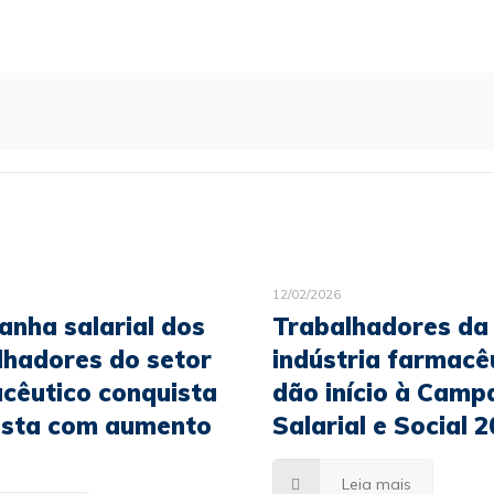
12/02/2026
nha salarial dos
Trabalhadores da
lhadores do setor
indústria farmacê
cêutico conquista
dão início à Camp
sta com aumento
Salarial e Social 
Leia mais