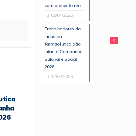
com aumento real
02/04/2026
Trabalhadores da
indústria
0
farmacêutica dão
início à Campanha
Salarial e Social
2026
12/02/2026
utica
anha
2026