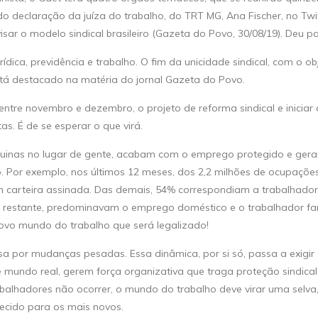
declaração da juíza do trabalho, do TRT MG, Ana Fischer, no Twit
visar o modelo sindical brasileiro (Gazeta do Povo, 30/08/19). Deu p
rídica, previdência e trabalho. O fim da unicidade sindical, com o ob
stá destacado na matéria do jornal Gazeta do Povo.
ntre novembro e dezembro, o projeto de reforma sindical e iniciar
as. É de se esperar o que virá.
uinas no lugar de gente, acabam com o emprego protegido e ger
ro. Por exemplo, nos últimos 12 meses, dos 2,2 milhões de ocupaçõ
m carteira assinada. Das demais, 54% correspondiam a trabalhado
 restante, predominavam o emprego doméstico e o trabalhador famil
 novo mundo do trabalho que será legalizado!
a por mudanças pesadas. Essa dinâmica, por si só, passa a exigir
e mundo real, gerem força organizativa que traga proteção sindical 
alhadores não ocorrer, o mundo do trabalho deve virar uma selva
ecido para os mais novos.