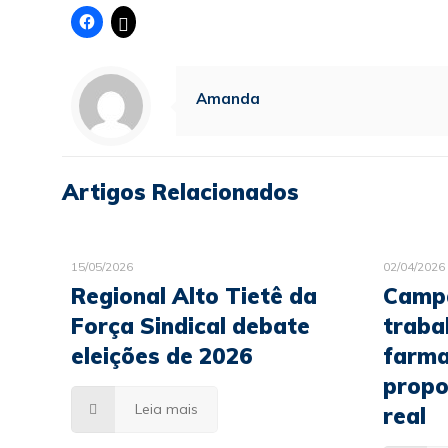
Amanda
Artigos Relacionados
15/05/2026
02/04/2026
Regional Alto Tietê da
Campa
Força Sindical debate
traba
eleições de 2026
farma
propo
Leia mais
real