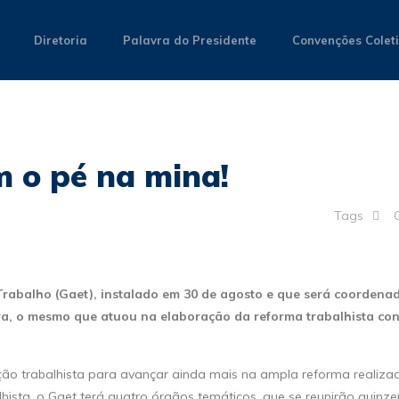
Diretoria
Palavra do Presidente
Convenções Colet
m o pé na mina!
Tags
Trabalho (Gaet), instalado em 30 de agosto e que será coordena
ra, o mesmo que atuou na elaboração da reforma trabalhista con
ção trabalhista para avançar ainda mais na ampla reforma realiza
hista, o Gaet terá quatro órgãos temáticos, que se reunirão quinz