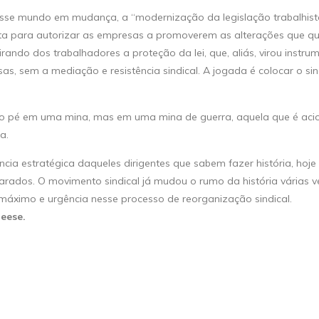
sse mundo em mudança, a “modernização da legislação trabalhist
ita para autorizar as empresas a promoverem as alterações que q
rando dos trabalhadores a proteção da lei, que, aliás, virou instru
sas, sem a mediação e resistência sindical. A jogada é colocar o si
ou o pé em uma mina, mas em uma mina de guerra, aquela que é aci
a.
ência estratégica daqueles dirigentes que sabem fazer história, hoj
arados. O movimento sindical já mudou o rumo da história várias 
áximo e urgência nesse processo de reorganização sindical.
ieese.