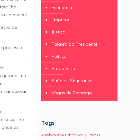
ter: “há
Economia
ara entender?
Emprego
jetivo de
Justiça
Palavra do Presidente
 o processo
Política
am
Previdência
es geradas no
Saúde e Segurança
res
iar auxiliar,
Vagas de Emprego
 a
e social. Se
Tags
, onde os
Acordo coletivo
Boletim dos Químicos
CLT