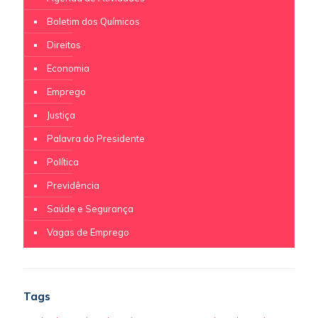
Boletim dos Químicos
Direitos
Economia
Emprego
Justiça
Palavra do Presidente
Política
Previdência
Saúde e Segurança
Vagas de Emprego
Tags