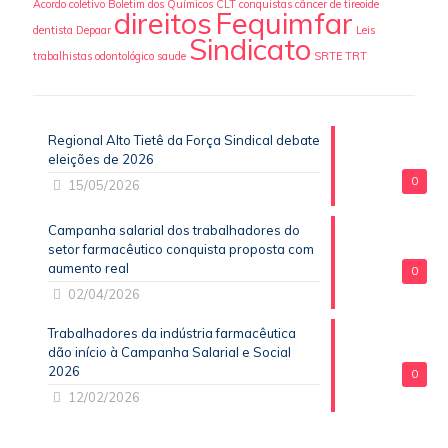
Acordo coletivo
Boletim dos Químicos
CLT
conquistas
câncer de tireoide
direitos
Fequimfar
dentista
Depaar
Leis
Sindicato
trabalhistas
odontológico
saude
SRTE
TRT
Regional Alto Tietê da Força Sindical debate
eleições de 2026
0
15/05/2026
Campanha salarial dos trabalhadores do
setor farmacêutico conquista proposta com
aumento real
0
02/04/2026
Trabalhadores da indústria farmacêutica
dão início à Campanha Salarial e Social
2026
0
12/02/2026