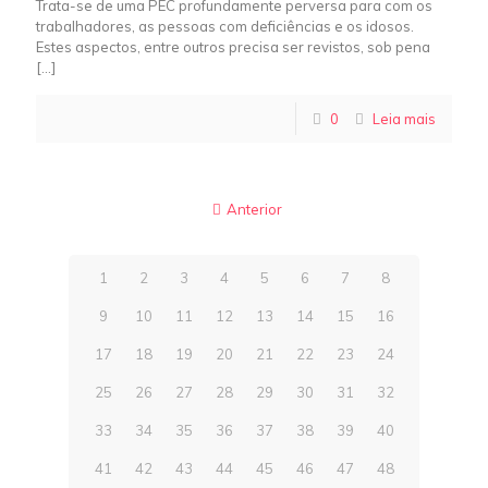
Trata-se de uma PEC profundamente perversa para com os
trabalhadores, as pessoas com deficiências e os idosos.
Estes aspectos, entre outros precisa ser revistos, sob pena
[…]
0
Leia mais
Anterior
1
2
3
4
5
6
7
8
9
10
11
12
13
14
15
16
17
18
19
20
21
22
23
24
25
26
27
28
29
30
31
32
33
34
35
36
37
38
39
40
41
42
43
44
45
46
47
48