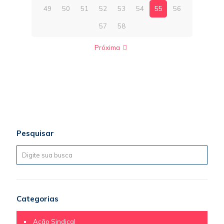
49
50
51
52
53
54
55
56
57
58
Próxima
Pesquisar
Categorias
Ação Sindical