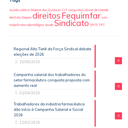
Tags
Acordo coletivo
Boletim dos Químicos
CLT
conquistas
câncer de tireoide
direitos
Fequimfar
dentista
Depaar
Leis
Sindicato
trabalhistas
odontológico
saude
SRTE
TRT
Regional Alto Tietê da Força Sindical debate
eleições de 2026
0
15/05/2026
Campanha salarial dos trabalhadores do
setor farmacêutico conquista proposta com
aumento real
0
02/04/2026
Trabalhadores da indústria farmacêutica
dão início à Campanha Salarial e Social
2026
0
12/02/2026