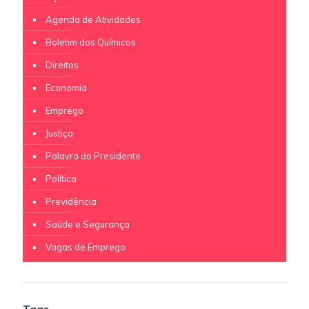
Agenda de Atividades
Boletim dos Químicos
Direitos
Economia
Emprego
Justiça
Palavra do Presidente
Política
Previdência
Saúde e Segurança
Vagas de Emprego